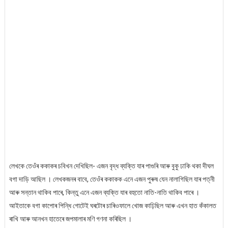
লেখকে তেওঁৰ ককাকৰ চবিখন দেখিছিল- এজন বৃদ্ধ ব্যক্তি যাৰ পাগুৰি আৰু বুকু ঢাকি থকা দীঘল
বগা দাড়ি আছিল । লেখকজনৰ বাবে, তেওঁৰ ককাকক এনে এজন পুৰুষ যেন নালাগিছিল যাৰ পত্নী
আৰু সন্তান থাকিব পাৰে, কিন্তু এনে এজন ব্যক্তি যাৰ বহুতো নাতি-নাতি থাকিব পাৰে ।
আইতাকে বগা কাপোৰ পিন্ধি গোটেই ঘৰটোৰ চাৰিওফালে খোজ কাঢ়িছিল আৰু এখন হাত কঁকালত
ৰাখি আৰু আনখন হাতেৰে জপমালাৰ মণি গণনা কৰিছিল ।