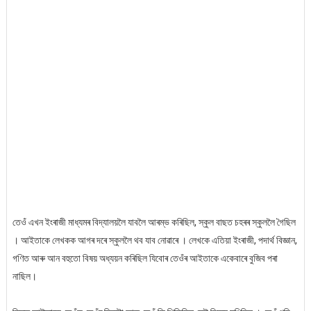
তেওঁ এখন ইংৰাজী মাধ্যমৰ বিদ্যালয়লৈ যাবলৈ আৰম্ভ কৰিছিল, স্কুল বাছত চহৰৰ স্কুললৈ গৈছিল
। আইতাকে লেখকক আগৰ দৰে স্কুললৈ থব যাব নোৱাৰে । লেখকে এতিয়া ইংৰাজী, পদাৰ্থ বিজ্ঞান,
গণিত আৰু আন বহুতো বিষয় অধ্যয়ন কৰিছিল যিবোৰ তেওঁৰ আইতাকে একেবাৰে বুজিব পৰা
নাছিল।