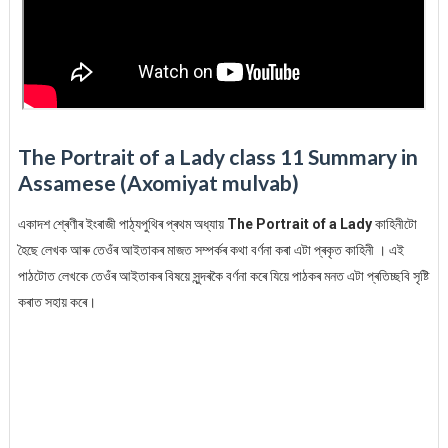
The Portrait of a Lady class 11 Summary in
Assamese (Axomiyat mulvab)
একাদশ শ্ৰেণীৰ ইংৰাজী পাঠ্যপুথিৰ প্ৰথম অধ্যায়
The Portrait of a Lady
কাহিনীটো
হৈছে লেখক আৰু তেওঁৰ আইতাকৰ মাজত সম্পৰ্কৰ কথা বৰ্ণনা কৰা এটা প্ৰকৃত কাহিনী । এই
পাঠটোত লেখকে তেওঁৰ আইতাকৰ বিষয়ে সুন্দৰকৈ বৰ্ণনা কৰে যিয়ে পাঠকৰ মনত এটা প্ৰতিচ্ছবি সৃষ্টি
কৰাত সহায় কৰে।