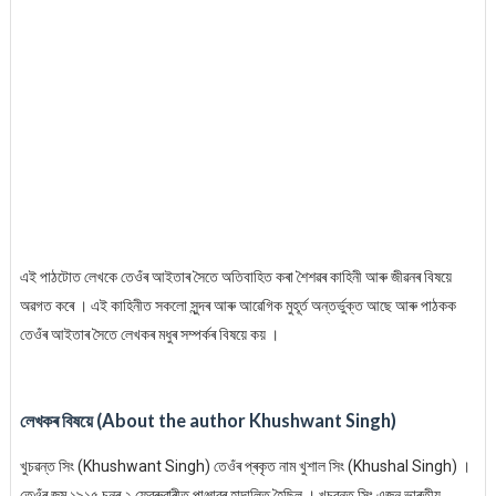
এই পাঠটোত লেখকে তেওঁৰ আইতাৰ সৈতে অতিবাহিত কৰা শৈশৱৰ কাহিনী আৰু জীৱনৰ বিষয়ে
অৱগত কৰে । এই কাহিনীত সকলো সুন্দৰ আৰু আৱেগিক মুহূৰ্ত অন্তৰ্ভুক্ত আছে আৰু পাঠকক
তেওঁৰ আইতাৰ সৈতে লেখকৰ মধুৰ সম্পৰ্কৰ বিষয়ে কয় ।
লেখকৰ বিষয়ে (About the author Khushwant Singh)
খুচৱন্ত সিং (Khushwant Singh) তেওঁৰ প্ৰকৃত নাম খুশাল সিং (Khushal Singh) ।
তেওঁৰ জন্ম ১৯১৫ চনৰ ২ ফেব্ৰুৱাৰীত পাঞ্জাৱৰ হাদালিত হৈছিল । খুচৱন্ত সিং এজন ভাৰতীয়