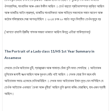
ঔপন্যাসিক, সাংবাদিক আৰু এজন উকীল আছিল । তেওঁ বহুতো প্ৰতিভাসম্পন্ন ব্যক্তি আছিল
আৰু ভাৰতীয় আইন ব্যৱস্থা, ভাৰতীয় সাংবাদিকতা আৰু সাহিত্য সকলোকে সমান আবেগ আৰু
কঠোৰ পৰিশ্ৰমেৰে সেৱা আগবঢ়াইছিল । ২০১৪ চনৰ ২০ মাৰ্চত নতুন দিল্লীত তেওঁৰ মৃত্যু হয়
(আগতে হাদালি ব্ৰিটিছ শাসনৰ সময়ত ভাৰতত আছিল কিন্তু এতিয়া পাকিস্তানত)
The Portrait of a Lady class 11/HS 1st Year Summary in
Assamese
লেখকে তেওঁৰ আইতাক চুটি, স্বাস্থ্যৱান আৰু সামান্য বেঁকা বুলি মনত পেলাইছে । আইতাকৰ
চুলিবোৰ ৰূপালী ৰঙৰ আছিল আৰু মুখখন কোঁচ খাই আছিল । লেখক যোৱা বিশ বছৰ ধৰি
আইতাকক সদায় এনেদৰে দেখিআহিছিল । লেখক মনত আইতাকক ইমান বৃদ্ধ যেন লাগিছিল যে
তেওঁক আইতাক এখময়ত 'ডেকা আৰু ধুনীয়া' আছিল বুলি কল্পনা কৰিব নোৱাৰিলে, যাৰ এজন স্বামী
আছিল।