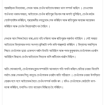
প্ৰাৰম্ভিক দিনবোৰত, লেখক আৰু তেওঁৰ আইতাৰ মাজত ভাল সম্পৰ্ক আছিল । তেওলোক
গাওঁখনত থকাৰ সময়ত, আইতাকে তেওঁক ৰাতিপুৱা বিচনাৰ পৰা জগাই তুলিছিল, তেওঁৰ কাঠৰ
শ্লেটপ্লাষ্টাৰ কৰিছিল, প্ৰয়োজনীয় বস্তুবোৰ পেক কৰিছিল আৰু ৰাতিপুৱাৰ আহাৰৰ আয়োজন
কৰিছিল আৰু তেওঁক বিদ্যালয়লৈ থব গৈছিল ।
লেখকে আন শিশুৰ সৈতে বাৰাণ্ডাত বহি বৰ্ণমালা আৰু ৰাতিপুৱাৰ প্ৰাৰ্থনা গাইছিল । সেই সময়ত
আইতাকে বিদ্যালয়ৰ লগত সংলগ্ন মন্দিৰটো দৰ্শন কৰি শাস্ত্ৰপাঠ কৰিছিল । বিদ্যালয় সমাপ্তিৰ
পিছত তেওঁলোক দুয়ো একেলগে ঘৰলৈ উভতি আহিছিল আৰু পথৰ কুকুৰবোৰ তেওঁলোকৰ ওচৰলৈ
আহিছিল কিয়নো তেওঁৰ আইতাকে সিহতক বাসি ৰুটিবোৰ খাৱলৈ দিছিল।
অতি সোনকালেই, তেওঁলোকৰ সুন্দৰ সম্পৰ্কটো আনফালে গতি সলনি কৰিলে যেতিয়া চহৰত থিতাপি
লবলৈ যোৱা লেখকৰ পিতৃ-মাতৃয়ে তেওঁলোকক চহৰলৈ মাতি পঠিয়ালে । তেওঁলোক চহৰত উপস্থিত
হোৱাৰ লগে লগে আইতাকৰ সৈতে তেওঁৰ সম্পৰ্ক থমকি ৰল । যদিও তেওঁলোকে কোঠাটো ভাগ-
বতৰা কৰিছিল, তথাপিও তাত বান্ধোন বিচ্ছিন্ন হৈ পৰিছিল।