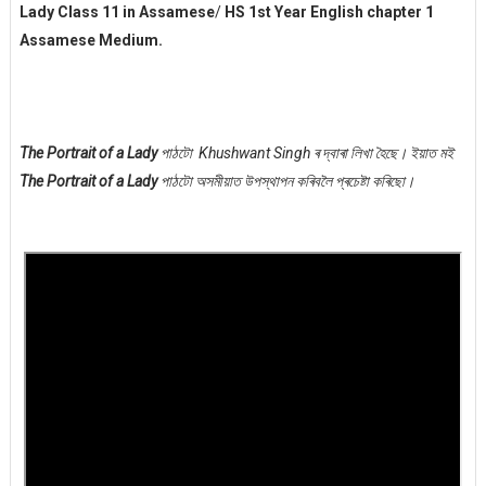
Lady Class 11 in Assamese
/
HS 1st Year English chapter 1
Assamese Medium.
The Portrait of a Lady
পাঠটো Khushwant Singh ৰ দ্বাৰা লিখা হৈছে। ইয়াত মই
The Portrait of a Lady
পাঠটো অসমীয়াত উপস্থাপন কৰিবলৈ প্ৰচেষ্টা কৰিছো।