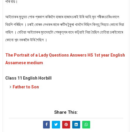
পৰি যায়।
আইতাকৰ মৃত্যুত শোক প্ৰকাশ কৰিবলৈ হাজাৰ হাজাৰ চৰাই উৰি আহি মৃত শৰীৰৰ চাৰিওফালে
বিয়পি পৰিছিল । চৰাই বোৰক লেখকৰ মাকে ৰুটিৰ টুকুৰা খাবলৈ দিছিল কিন্তু সিহতে কোনো দিয়া
নাছিল । যেতিয়া আইতাকৰ মৃতদেহটো শেষকৃত্যৰ বাবে কঢ়িয়াই নিয়া হৈছিল তেতিয়া চৰাইবোৰে
কোনো শব্দ নকৰাকৈ উৰি গৈছিল ।
The Portrait of a Lady Questions Answers HS 1st year English
Assamese medium
Class 11 English Horbill
Father to Son
Share This: