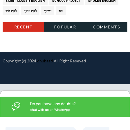
SCERT CLASS 8 ENGLISH
SCHOOL PROJECT
SPOKEN ENGLISH
দশম শ্ৰেণী
দ্বাদশ শ্ৰেণী
ব্যাকৰণ
ৰচনা
RECENT
POPULAR
COMMENTS
Copyright (c) 2024
onubaad
All Right Reseved
Do you have any doubts?
chat with us on WhatsApp