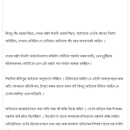
কিন্তু পাঁচ বছৰৰ পিছত, লেখক ঘৰলৈ উভতি অহাৰ পিছত, আইতাকে তেওঁক ষ্টেচনত নিবলৈ
আহিছিল, লেখকে দেখিছিল যে তেতিয়াও আইতাক পাঁচ বছৰ আগৰ দৰেই আছিল ।
লেখক ঘৰলৈ উভতি অহাৰ উদযাপন কৰিবলৈ সেইদিনা প্ৰাৰ্থনা কৰাৰ সলনি, ওচৰ চুবুৰীয়াৰ
মহিলাসকলক গোটাই লৈ ঢোল এটা বজাই গান গাবলৈ আৰম্ভ কৰিছিল।
পিছদিনা ৰাতিপুৱা আইতাক অসুস্থ হৈ পৰিছিল । চিকিৎসকে কৈছিল যে এইটো সামান্য জ্বৰ আৰু
অতি সোনকালে আঁতৰি যাব, চিন্তা কৰাৰ কোনো কাৰণ নাই কিন্তু আইতাক নিশ্চিত আছিল যে
তেওঁৰ সমাপ্তি ওচৰ পাইছেহি ।
আইতাকে কাৰোবাৰ সৈতে কথা পাতি সময় নষ্ট কৰিব বিচৰা নাছিল । তেওঁৰ অন্তিম সময় ঈশ্বৰক
প্ৰাৰ্থনা কৰি কটাব বিচাৰিছিল । বিচনালৈ গৈ হাতত জপমালাৰ মণিবোৰ লৈ প্ৰাৰ্থনা কৰিব লৈছিল
যেতিয়ালৈকে তেওঁৰ ওঁঠবোৰ চলাচল বন্ধ নহয় আৰু জপমালা আইতাকৰ নিষ্প্ৰাণ হাতৰ পৰা তললৈ