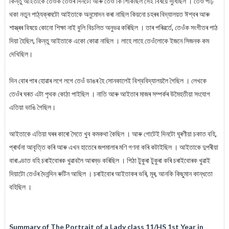
কিন্তু আইতাকে তেওঁক তেওঁৰ দিনটো আৰু তেওঁ কি শিকিছিল সেই বিষয়ে সুধিছিল । তেওঁ পঢ়ি
থকা নতুন পাঠ্যক্ৰমটো আইতাকে অনুমোদন কৰা নাছিল কিয়নো চহৰৰ বিদ্যালয়ত ঈশ্বৰ আৰু
শাস্ত্ৰৰ বিষয়ে কোনো শিক্ষা নাই বুলি বিচলিত অনুভৱ কৰিছিল । তাৰ পৰিৱৰ্তে, তেওঁক সংগীতৰ পাঠ
দিয়া হৈছিল, কিন্তু আইতাকে একো কোৱা নাছিল । লাহে লাহে তেওঁলোকে ইজনে সিজনক কম
দেখিছিল।
দিন বোৰ পাৰ হোৱাৰ লগে লগে তেওঁ ডাঙৰ হৈ সোনকালেই বিশ্ববিদ্যালয়লৈ গৈছিল । লেখকে
তেওঁৰ ঘৰত এটা পৃথক কোঠা পাইছিল । নাতি আৰু আইতাৰ মাজৰ সম্পৰ্কৰ উমৈহতীয়া সংযোগ
এতিয়া ভাঙি গৈছিল।
আইতাকে এতিয়া ঘৰৰ কাৰো সৈতে খুব কমকথা কৈছিল । আৰু গোটেই দিনটো ঘূৰণীয়া চকাত বহি,
প্ৰাৰ্থনা আবৃত্তি কৰি আৰু এখন হাতেৰে জপমালাৰ মণি গণনা কৰি কটাইছিল । আইতাকে দুপৰীয়া
বাৰাণ্ডাত বহি চৰাইবোৰক খুৱাবলৈ আৰম্ভ কৰিছিল । পিঠা টুকুৰা টুকুৰা কৰি চৰাইবোৰক খুৱাই
দিয়াটো তেওঁৰ দৈনন্দিন ৰুটিন আছিল । চৰাইবোৰ আইতাকৰ ভৰি, মূৰ, আনকি কিছুমান কান্ধতো
বহিছিল ।
Summary of The Portrait of a Lady class 11/HS 1st Year in